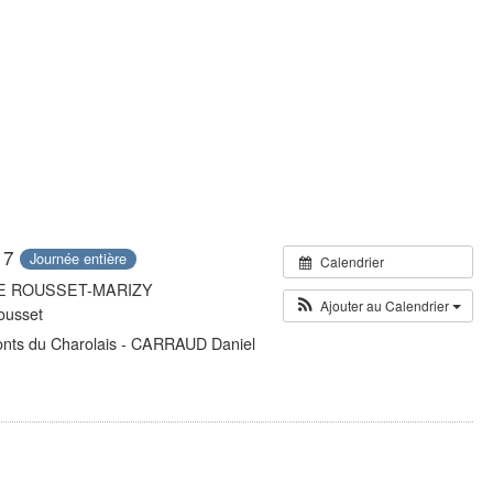
17
Journée entière
Calendrier
 LE ROUSSET-MARIZY
Ajouter au Calendrier
ousset
onts du Charolais - CARRAUD Daniel