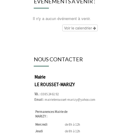
ÉVÉNEMENTS À VENIR :
Il n'y a aucun événement à venir.
Voir le calendrier
NOUS CONTACTER
Mairie
LE ROUSSET-MARIZY
Tél. :
03 85 24 61 92
Email :
mairielerousset-marizy@yahoo.com
Permanences Mairie de
MARIZY :
Mercredi
de 8h à 12h
Jeudi
de 8h à 12h