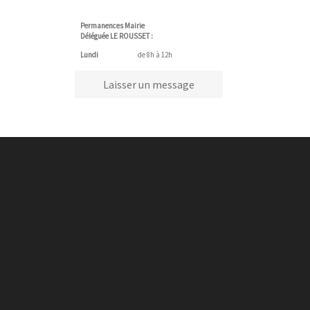
Permanences Mairie
Déléguée LE ROUSSET :
Lundi
de 8h à 12h
Laisser un message