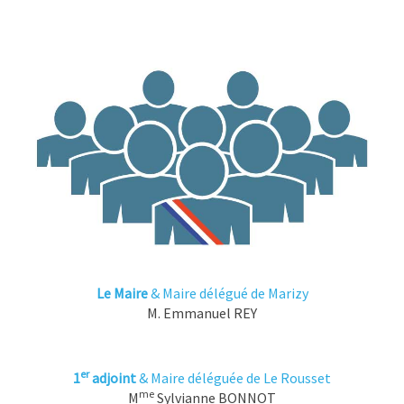
Le Maire
& Maire délégué de Marizy
M. Emmanuel REY
er
1
adjoint
& Maire déléguée de Le Rousset
me
M
Sylvianne BONNOT