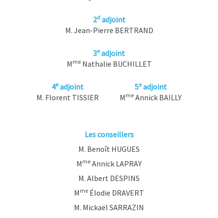
d
2
adjoint
M. Jean-Pierre BERTRAND
e
3
adjoint
me
M
Nathalie BUCHILLET
e
e
4
adjoint
5
adjoint
me
M. Florent TISSIER
M
Annick BAILLY
Les conseillers
M. Benoît HUGUES
me
M
Annick LAPRAY
M. Albert DESPINS
me
M
Élodie DRAVERT
M. Mickaël SARRAZIN