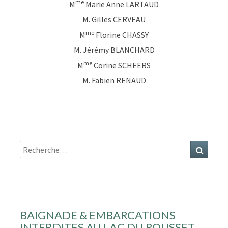
me
M
Marie Anne LARTAUD
M. Gilles CERVEAU
me
M
Florine CHASSY
M. Jérémy BLANCHARD
me
M
Corine SCHEERS
M. Fabien RENAUD
Recherche
Recher
:
BAIGNADE & EMBARCATIONS
INTERDITES AU LAC DU ROUSSET