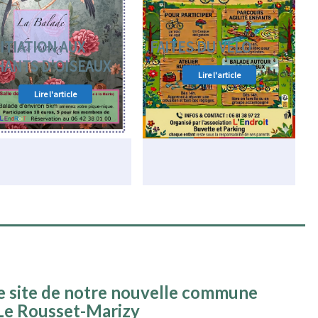
NITIATION AUX
FAITES DU VELO
HANTS D'OISEAUX
Lire l'article
Lire l'article
e site de notre nouvelle commune
Le Rousset-Marizy