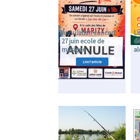
Annulation concert
Le
27 juin ecole de
d
musique
al
Lire l'article