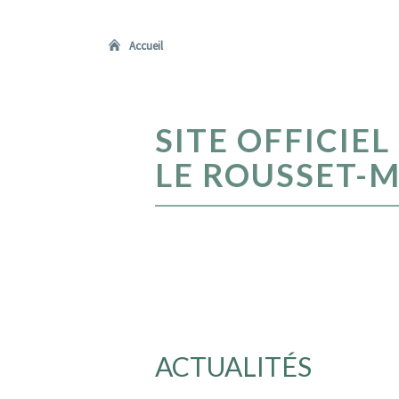
Accueil
SITE
SITE OFFICIE
OFFICIEL
DE
LE ROUSSET-
LA
COMMUNE
LE ROUSSET-
MARIZY
ACTUALITÉS