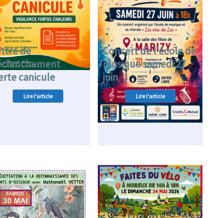
ttre de
Concert de l'école de
éclenchement
musique samedi 27
erte canicule
juin
Lire l'article
Lire l'article