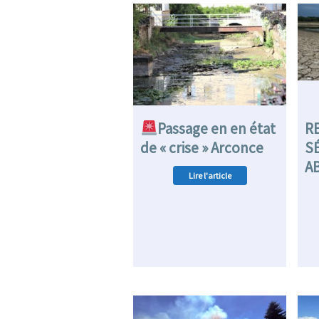
Passage en en état
R
de « crise » Arconce
S
A
Lire l'article