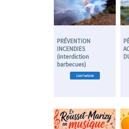
PRÉVENTION
P
INCENDIES
A
(interdiction
D
barbecues)
Lire l'article