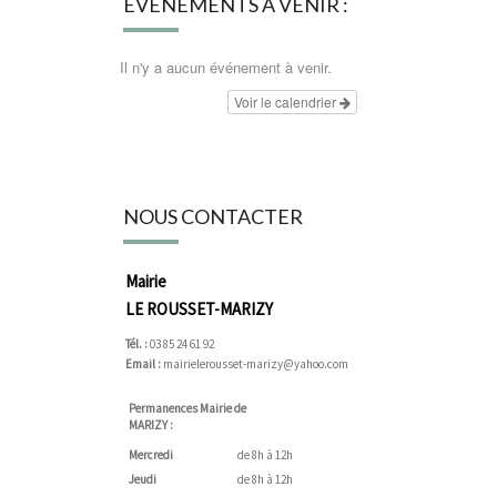
ÉVÉNEMENTS À VENIR :
Il n'y a aucun événement à venir.
Voir le calendrier
NOUS CONTACTER
Mairie
LE ROUSSET-MARIZY
Tél. :
03 85 24 61 92
Email :
mairielerousset-marizy@yahoo.com
Permanences Mairie de
MARIZY :
Mercredi
de 8h à 12h
Jeudi
de 8h à 12h