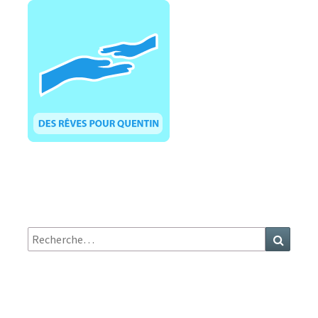
Recherche
Recher
: