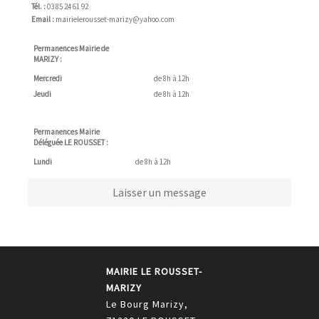
Tél. :
03 85 24 61 92
Email :
mairielerousset-marizy@yahoo.com
Permanences Mairie de
MARIZY :
Mercredi
de 8h à 12h
Jeudi
de 8h à 12h
Permanences Mairie
Déléguée LE ROUSSET :
Lundi
de 8h à 12h
Laisser un message
MAIRIE LE ROUSSET-
MARIZY
Le Bourg Marizy,