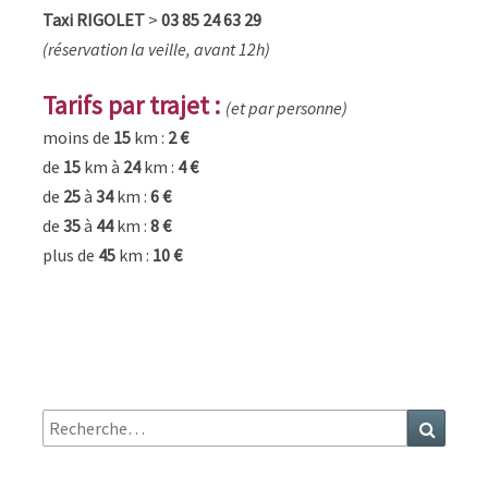
Taxi RIGOLET
>
03 85 24 63 29
(réservation la veille, avant 12h)
Tarifs par trajet :
(et par personne)
moins de
15
km :
2 €
de
15
km à
24
km :
4 €
de
25
à
34
km :
6 €
de
35
à
44
km :
8 €
plus de
45
km :
10 €
Recherche
Recher
: