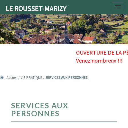
LE ROUSSET-MARIZY
Toggl
navig
Accueil
/
VIE PRATIQUE
/
SERVICES AUX PERSONNES
SERVICES
SERVICES AUX
AUX
PERSONNES
PERSONNES