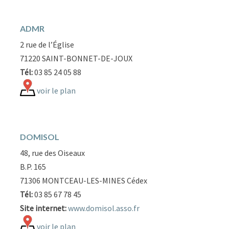
ADMR
2 rue de l’Église
71220 SAINT-BONNET-DE-JOUX
Tél:
03 85 24 05 88
voir le plan
DOMISOL
48, rue des Oiseaux
B.P. 165
71306 MONTCEAU-LES-MINES Cédex
Tél:
03 85 67 78 45
Site internet:
www.domisol.asso.fr
voir le plan