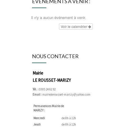
ÉVÉNEMENTS À VENIR :
Il n'y a aucun événement à venir.
Voir le calendrier
NOUS CONTACTER
Mairie
LE ROUSSET-MARIZY
Tél. :
03 85 24 61 92
Email :
mairielerousset-marizy@yahoo.com
Permanences Mairie de
MARIZY :
Mercredi
de 8h à 12h
Jeudi
de 8h à 12h