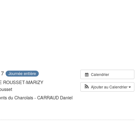
17
Journée entière
Calendrier
 LE ROUSSET-MARIZY
Ajouter au Calendrier
ousset
onts du Charolais - CARRAUD Daniel