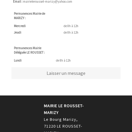
Email :
mairielerousset-marizy@yahoo.com
Permanences Mairie de
MARIZY :
Mercredi
de 8h à 12h
Jeudi
de 8h à 12h
Permanences Mairie
Déléguée LE ROUSSET :
Lundi
de 8h à 12h
Laisser un message
MAIRIE LE ROUSSET-
MARIZY
Le Bourg Marizy,
71220 LE ROUSSET-