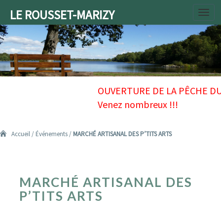
LE ROUSSET-MARIZY
Toggl
navig
Accueil
/
Événements
/
MARCHÉ ARTISANAL DES P’TITS ARTS
MARCHÉ
MARCHÉ ARTISANAL DES
ARTISANAL
DES
P’TITS ARTS
P’TITS
ARTS