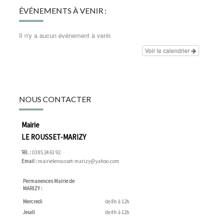
ÉVÉNEMENTS À VENIR :
Il n'y a aucun événement à venir.
Voir le calendrier
NOUS CONTACTER
Mairie
LE ROUSSET-MARIZY
Tél. :
03 85 24 61 92
Email :
mairielerousset-marizy@yahoo.com
Permanences Mairie de
MARIZY :
Mercredi
de 8h à 12h
Jeudi
de 8h à 12h