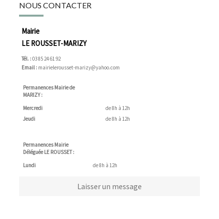
NOUS CONTACTER
Mairie
LE ROUSSET-MARIZY
Tél. :
03 85 24 61 92
Email :
mairielerousset-marizy@yahoo.com
Permanences Mairie de
MARIZY :
Mercredi
de 8h à 12h
Jeudi
de 8h à 12h
Permanences Mairie
Déléguée LE ROUSSET :
Lundi
de 8h à 12h
Laisser un message