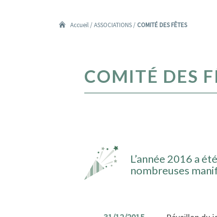
Accueil
/
ASSOCIATIONS
/
COMITÉ DES FÊTES
COMITÉ
COMITÉ DES F
DES
FÊTES
L’année 2016 a été
nombreuses manife