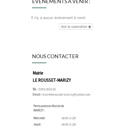
ÉVÉNEMENTS À VENIR :
Il n'y a aucun événement à venir.
Voir le calendrier
NOUS CONTACTER
Mairie
LE ROUSSET-MARIZY
Tél. :
03 85 24 61 92
Email :
mairielerousset-marizy@yahoo.com
Permanences Mairie de
MARIZY :
Mercredi
de 8h à 12h
Jeudi
de 8h à 12h