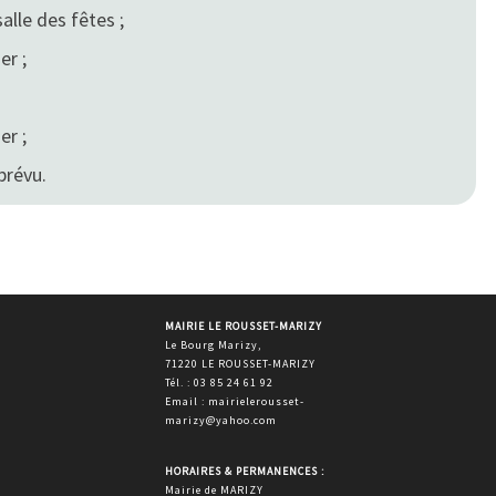
salle des fêtes ;
er ;
er ;
prévu.
MAIRIE LE ROUSSET-MARIZY
Le Bourg Marizy,
71220 LE ROUSSET-MARIZY
Tél. : 03 85 24 61 92
Email : mairielerousset-
marizy@yahoo.com
HORAIRES & PERMANENCES :
Mairie de MARIZY