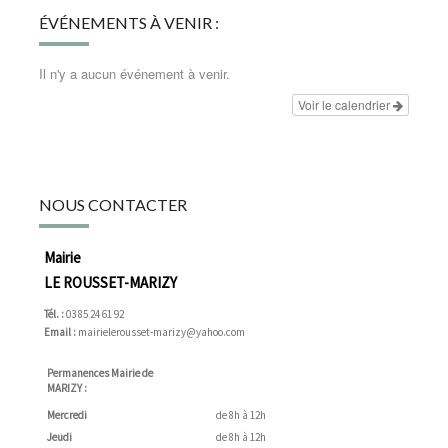
ÉVÉNEMENTS À VENIR :
Il n'y a aucun événement à venir.
Voir le calendrier
NOUS CONTACTER
Mairie
LE ROUSSET-MARIZY
Tél. :
03 85 24 61 92
Email :
mairielerousset-marizy@yahoo.com
Permanences Mairie de
MARIZY :
Mercredi
de 8h à 12h
Jeudi
de 8h à 12h