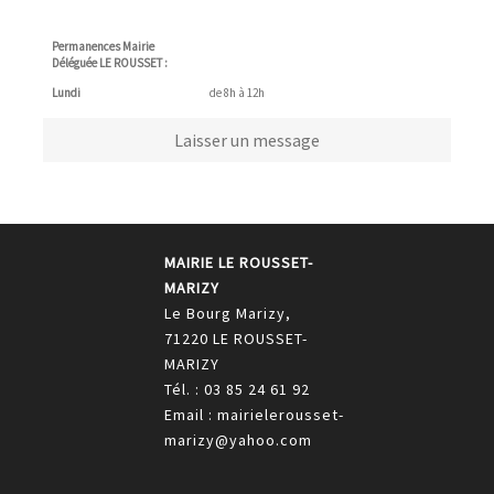
Permanences Mairie
Déléguée LE ROUSSET :
Lundi
de 8h à 12h
Laisser un message
MAIRIE LE ROUSSET-
MARIZY
Le Bourg Marizy,
71220 LE ROUSSET-
MARIZY
Tél. : 03 85 24 61 92
Email : mairielerousset-
marizy@yahoo.com